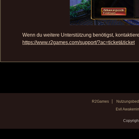
Wenn du weitere Unterstützung benötigst, kontaktiere
https://www.r2games.com/support/?ac=ticket&ticket
R2Games
Nutzungsbed
Evil Awakenin
Copyrigh