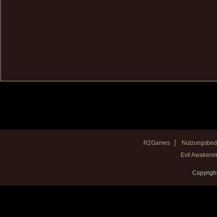
R2Games
Nutzungsbed
Evil Awakenin
Copyrigh